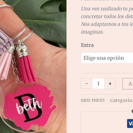
Una vez realizado tu p
concretar todos los det
Nos adaptamos a tus ide
imaginas.
Extra
-
+
A
SKU:
INF05
Categoría