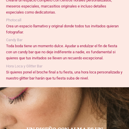
crearte un espacio completo con centros florales personalizados,
meseros especiales, marcasitios originales e incluso detalles
especiales como dedicatorias.
Photocall
Crea un espacio llamativo y original donde todos tus invitados quieran
fotografiar.
Candy Bar
Toda boda tiene un momento dulce. Ayudar a endulzar el fin de fiesta
con un candy bar que no deje indiferente a nadie, es fundamental si
quieres que tus invitados se lleven un recuerdo excepcional.
Hora Loca y Glitter Bar
Si quieres ponel el broche final a tu fiesta, una hora loca personalizada y
nuestro glitter bar harán que tu fiesta suba de nivel.