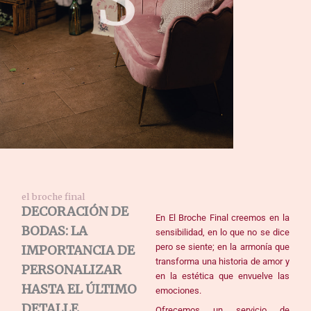
S
el broche final
DECORACIÓN DE
En El Broche Final creemos en la
BODAS: LA
sensibilidad, en lo que no se dice
pero se siente; en la armonía que
IMPORTANCIA DE
transforma una historia de amor y
PERSONALIZAR
en la estética que envuelve las
HASTA EL ÚLTIMO
emociones.
DETALLE.
Ofrecemos un servicio de