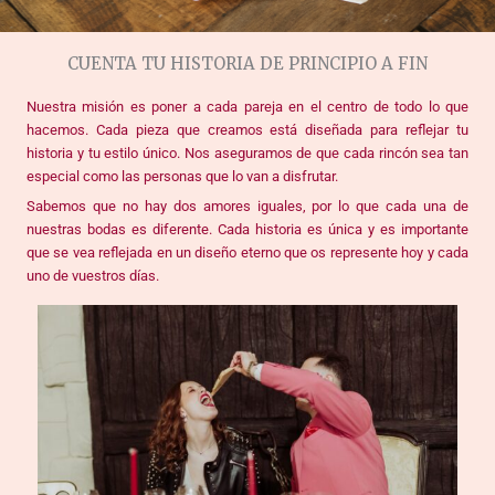
CUENTA TU HISTORIA DE PRINCIPIO A FIN
Nuestra misión es poner a cada pareja en el centro de todo lo que
hacemos. Cada pieza que creamos está diseñada para reflejar tu
historia y tu estilo único. Nos aseguramos de que cada rincón sea tan
especial como las personas que lo van a disfrutar.
Sabemos que no hay dos amores iguales, por lo que cada una de
nuestras bodas es diferente. Cada historia es única y es importante
que se vea reflejada en un diseño eterno que os represente hoy y cada
uno de vuestros días.