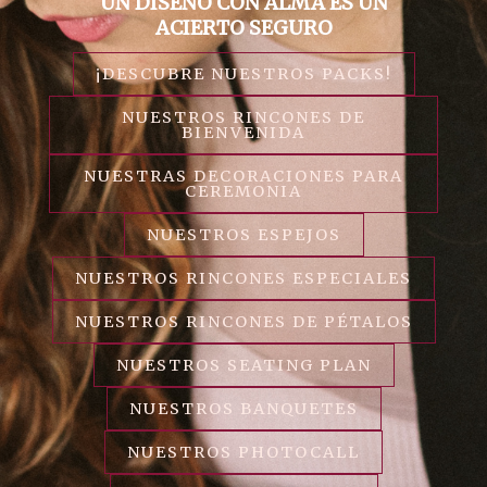
UN DISEÑO CON ALMA ES UN
ACIERTO SEGURO
¡DESCUBRE NUESTROS PACKS!
NUESTROS RINCONES DE
BIENVENIDA
NUESTRAS DECORACIONES PARA
CEREMONIA
NUESTROS ESPEJOS
NUESTROS RINCONES ESPECIALES
NUESTROS RINCONES DE PÉTALOS
NUESTROS SEATING PLAN
NUESTROS BANQUETES
NUESTROS PHOTOCALL