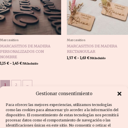
Marcasitios
Marcasitios
MARCASITIOS DE MADERA
MARCASITIOS DE MADERA
PERSONALIZADOS CON
RECTANGULAR
NOMBRE
1,57
€
-
1,63
€
IVA Incluido
1,15
€
-
1,45
€
IVA Incluido
1
2
→
Gestionar consentimiento
Para ofrecer las mejores experiencias, utilizamos tecnologías
como las cookies para almacenar y/o acceder a la información del
dispositivo. El consentimiento de estas tecnologías nos permitirá
procesar datos como el comportamiento de navegación o las
Política de cookies (UE)
Aviso legal
identificaciones únicas en este sitio. No consentir o retirar el