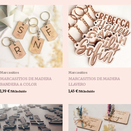
Marcasitios
Marcasitios
MARCASITIOS DE MADERA
MARCASITIOS DE MADERA
BANDERA A COLOR
LLAVERO
1,39
€
1,45
€
IVA Incluido
IVA Incluido
Rango
Rango
de
de
precios:
precios:
desde
desde
1,15 €
1,57 €
hasta
hasta
1,45 €
1,63 €