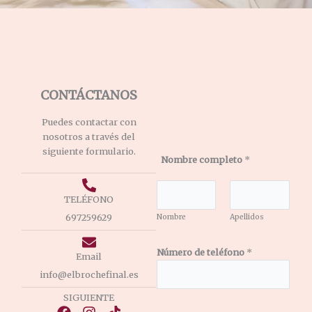
CONTÁCTANOS
Puedes contactar con
nosotros a través del
siguiente formulario.
Nombre completo
*
TELÉFONO
697259629
Nombre
Apellidos
Número de teléfono
*
Email
info@elbrochefinal.es
SIGUIENTE
F
I
T