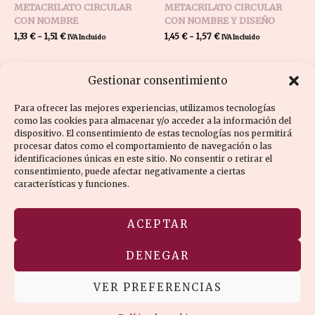
METACRILATO CIRCULAR
METACRILATO CIRCULAR
CON NOMBRE
CON NOMBRE Y DISEÑO
1,33
€
-
1,51
€
1,45
€
-
1,57
€
IVA Incluido
IVA Incluido
Gestionar consentimiento
Para ofrecer las mejores experiencias, utilizamos tecnologías
como las cookies para almacenar y/o acceder a la información del
dispositivo. El consentimiento de estas tecnologías nos permitirá
procesar datos como el comportamiento de navegación o las
Política de cookies (UE)
Aviso legal
identificaciones únicas en este sitio. No consentir o retirar el
consentimiento, puede afectar negativamente a ciertas
Política de privacidad
características y funciones.
Términos y condiciones
ACEPTAR
Categorías y archivo
Mi cuenta
DENEGAR
VER PREFERENCIAS