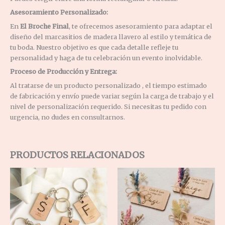
Asesoramiento Personalizado:
En
El Broche Final
, te ofrecemos asesoramiento para adaptar el
diseño del marcasitios de madera llavero al estilo y temática de
tu boda.
Nuestro objetivo es que cada detalle refleje tu
personalidad y haga de tu celebración un evento inolvidable.
Proceso de Producción y Entrega:
Al tratarse de un producto personalizado , el tiempo estimado
de fabricación y envío
puede variar según la carga de trabajo y el
nivel de personalización requerido.
Si necesitas tu pedido con
urgencia, no dudes en consultarnos.
PRODUCTOS RELACIONADOS
Rango
de
precios:
desde
1,57 €
hasta
1,63 €