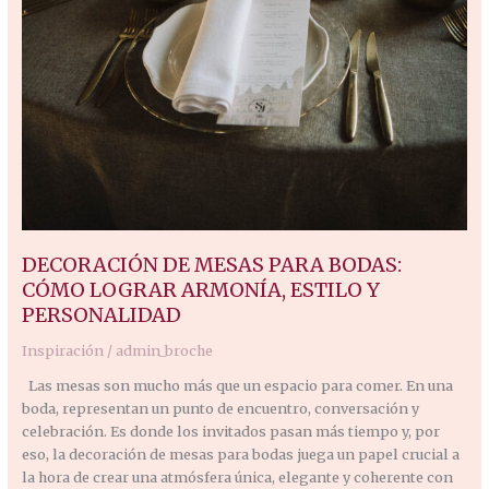
DECORACIÓN DE MESAS PARA BODAS:
CÓMO LOGRAR ARMONÍA, ESTILO Y
PERSONALIDAD
Inspiración
/
admin_broche
Las mesas son mucho más que un espacio para comer. En una
boda, representan un punto de encuentro, conversación y
celebración. Es donde los invitados pasan más tiempo y, por
eso, la decoración de mesas para bodas juega un papel crucial a
la hora de crear una atmósfera única, elegante y coherente con