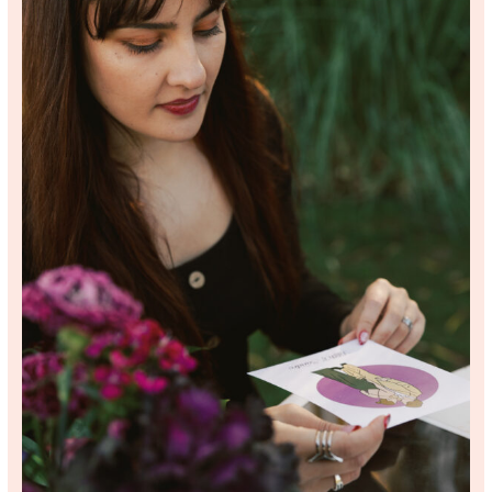
Nueva
Tendencia
que
Está
Revolucionando
los
Eventos