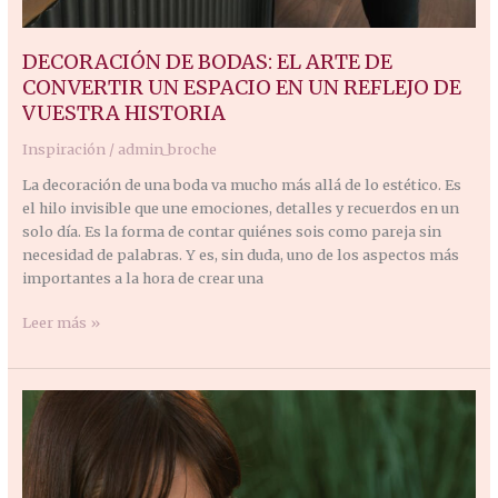
DECORACIÓN DE BODAS: EL ARTE DE
CONVERTIR UN ESPACIO EN UN REFLEJO DE
VUESTRA HISTORIA
Inspiración
/
admin_broche
La decoración de una boda va mucho más allá de lo estético. Es
el hilo invisible que une emociones, detalles y recuerdos en un
solo día. Es la forma de contar quiénes sois como pareja sin
necesidad de palabras. Y es, sin duda, uno de los aspectos más
importantes a la hora de crear una
Leer más »
Live
Art
en
Bodas:
La