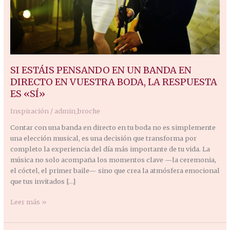
EN
VUESTRA
BODA,
LA
RESPUESTA
ES
SI ESTÁIS PENSANDO EN UN BANDA EN
«SÍ»
DIRECTO EN VUESTRA BODA, LA RESPUESTA
ES «SÍ»
Inspiración
/
admin_broche
Contar con una banda en directo en tu boda no es simplemente
una elección musical, es una decisión que transforma por
completo la experiencia del día más importante de tu vida. La
música no solo acompaña los momentos clave —la ceremonia,
el cóctel, el primer baile— sino que crea la atmósfera emocional
que tus invitados […]
Leer más »