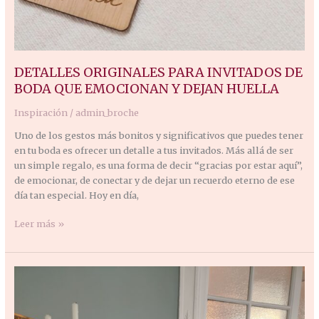
DETALLES ORIGINALES PARA INVITADOS DE
BODA QUE EMOCIONAN Y DEJAN HUELLA
Inspiración
/
admin_broche
Uno de los gestos más bonitos y significativos que puedes tener
en tu boda es ofrecer un detalle a tus invitados. Más allá de ser
un simple regalo, es una forma de decir “gracias por estar aquí”,
de emocionar, de conectar y de dejar un recuerdo eterno de ese
día tan especial. Hoy en día,
Leer más »
Decoración
de
bodas:
el